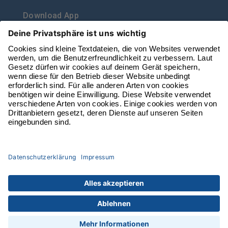
Download App
vbl auf Social Media
VBL auf Facebook folgen
VBL auf Youtube folgen
VBL auf Instagram folgen
VBL auf Linkedin folge
© 2026 Verkehrsbetriebe Luzern AG
Impressum
Sitemap
Datenschutz