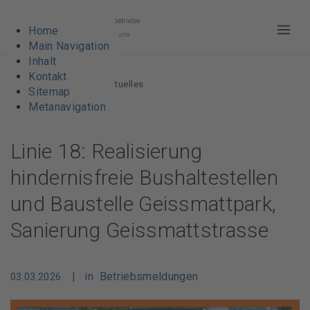
Home
Haup
Main Navigation
Inhalt
Kontakt
VBL AG
Über vbl
Aktuelles
Sitemap
Metanavigation
Linie 18: Realisierung
hindernisfreie Bushaltestellen
und Baustelle Geissmattpark,
Sanierung Geissmattstrasse
| in Betriebsmeldungen
03.03.2026