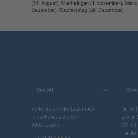
(15. August), Allerheiligen (1. November), Mar
Dezember), Stephanstag (26. Dezember).
Kontakt
Schn
Verkehrsbetriebe Luzern AG
Online 
Tribschenstrasse 65
Zonen 
6005 Luzern
ÖV mit
Fundbü
+41 41 369 65 65