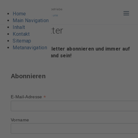
Home
Haup
Main Navigation
Inhalt
vbl-Newsletter
Kontakt
Sitemap
Metanavigation
Jetzt den vbl-Newsletter abonnieren und immer auf
dem aktuellsten Stand sein!
Abonnieren
*
E-Mail-Adresse
Vorname