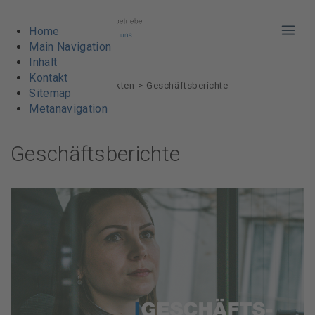
Home
Haup
Main Navigation
Inhalt
Kontakt
VBL AG
Über vbl
Fakten
Geschäftsberichte
Sitemap
Metanavigation
Geschäftsberichte