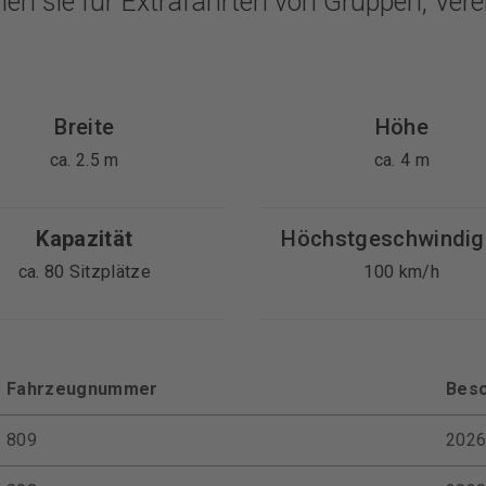
ehen sie für Extrafahrten von Gruppen, Vere
Breite
Höhe
ca. 2.5 m
ca. 4 m
Kapazität
Höchstgeschwindig
ca. 80 Sitzplätze
100 km/h
Fahrzeugnummer
Besc
809
202