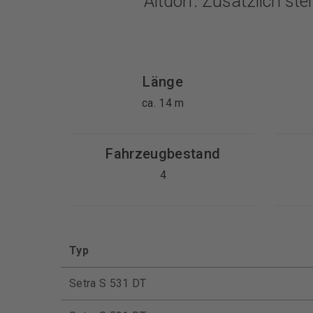
Altdorf. Zusätzlich st
Länge
ca. 14 m
Fahrzeugbestand
4
Typ
Setra S 531 DT