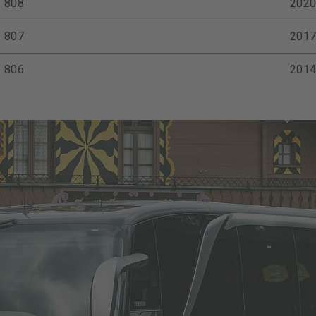
808
202
807
201
806
201