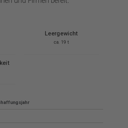
inen und Firmen bereit.
Leergewicht
ca. 19 t
keit
haffungsjahr
6