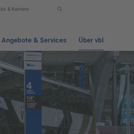
bs & Karriere
Die ganze Website durchsuchen
Suchfeld öffnen
Angebote & Services
Über vbl